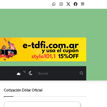
WhatsApp
Instagram
Twitter
Facebook
Sidebar
℃
Cambiar
Buscar
modo
Cotización Dólar Oficial