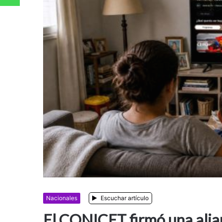
Nacionales
Escuchar artículo
El CONICET firmó una alia