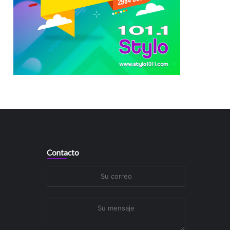
Contacto
Su
correo
Su
mensaje