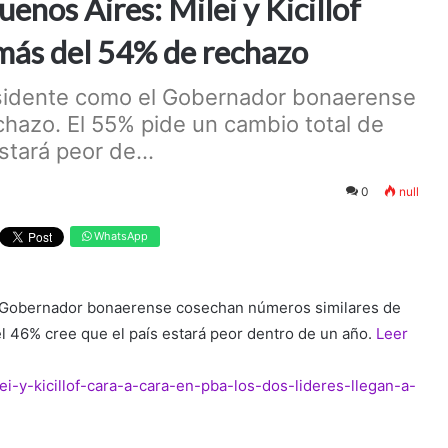
enos Aires: Milei y Kicillof
n más del 54% de rechazo
esidente como el Gobernador bonaerense
hazo. El 55% pide un cambio total de
stará peor de...
0
null
WhatsApp
l Gobernador bonaerense cosechan números similares de
el 46% cree que el país estará peor dentro de un año.
Leer
lei-y-kicillof-cara-a-cara-en-pba-los-dos-lideres-llegan-a-