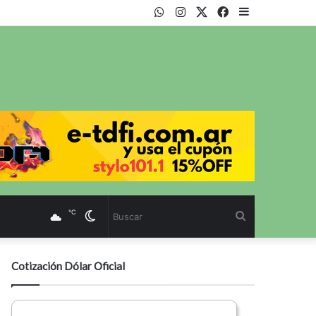
WhatsApp
Instagram
Twitter
Facebook
Sidebar
℃
Cambiar
Buscar
modo
Cotización Dólar Oficial