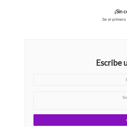
¡Sin 
Se el primero
Escribe 
S
u
n
S
o
u
m
c
b
o
r
m
e
e