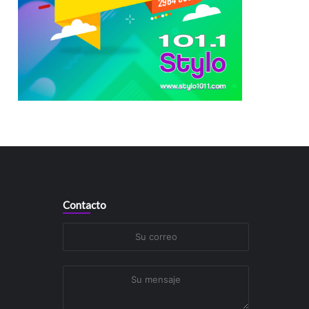
Contacto
Su
correo
Su
mensaje