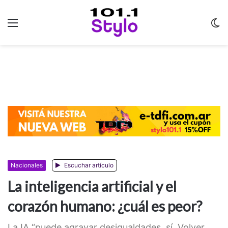
Menu
C
m
Nacionales
Escuchar artículo
La inteligencia artificial y el
corazón humano: ¿cuál es peor?
La IA “puede agravar desigualdades, sí. Volver