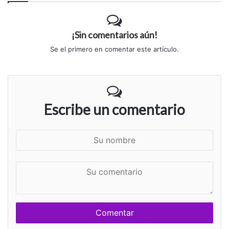
¡Sin comentarios aún!
Se el primero en comentar este artículo.
Escribe un comentario
S
u
n
S
o
u
m
c
b
o
r
m
e
e