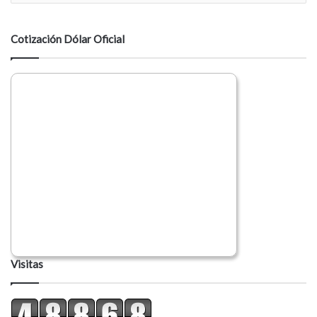
n
t
a
Cotización Dólar Oficial
r
i
o
Visitas