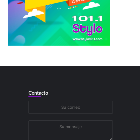
Contacto
Su
correo
Su
mensaje