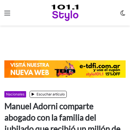
Menu
C
m
Nacionales
Escuchar artículo
Manuel Adorni comparte
abogado con la familia del
jubilado que recibió un millón de