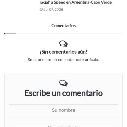
racial" a Speed en Argentina-Cabo Verde
Jul 07, 2026
Comentarios
¡Sin comentarios aún!
Se el primero en comentar este artículo.
Escribe un comentario
S
u
n
S
o