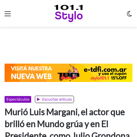
Menu
C
m
Espectáculos
Escuchar artículo
Murió Luis Margani, el actor que
brilló en Mundo grúa y en El
Presidente, como Julio Grondona