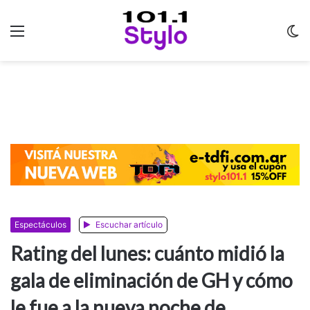
Menu
C
m
Espectáculos
Escuchar artículo
Rating del lunes: cuánto midió la
gala de eliminación de GH y cómo
le fue a la nueva noche de