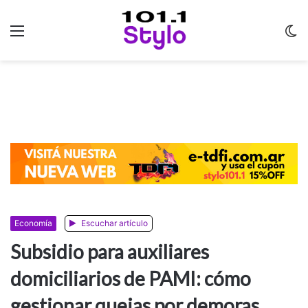
Menu
C
m
Economía
Escuchar artículo
Subsidio para auxiliares
domiciliarios de PAMI: cómo
gestionar quejas por demoras,