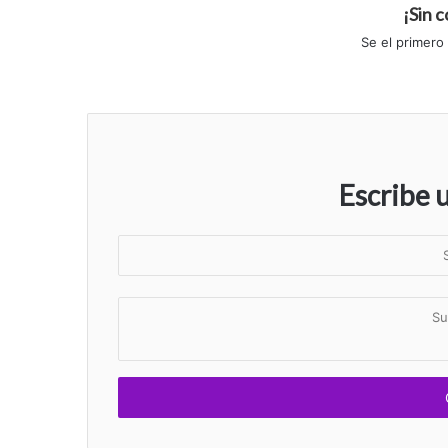
¡Sin 
Se el primero
Escribe 
S
u
n
S
o
u
m
c
b
o
r
m
e
e
n