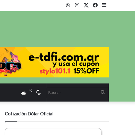
WhatsApp
Instagram
Twitter
Facebook
Sidebar
℃
Cambiar
Buscar
modo
Cotización Dólar Oficial