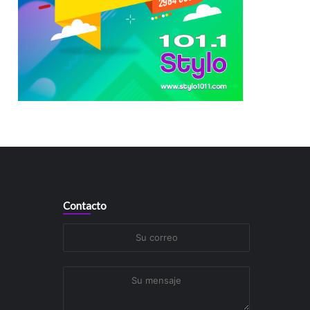
Contacto
Su
correo
Su
mensaje