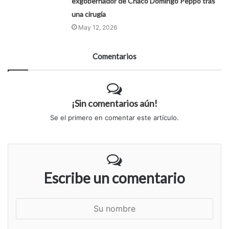
exgobernador de Chaco Domingo Peppo tras
una cirugía
May 12, 2026
Comentarios
¡Sin comentarios aún!
Se el primero en comentar este artículo.
Escribe un comentario
S
u
n