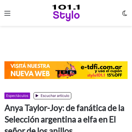
Menu
C
m
Espectáculos
Escuchar artículo
Anya Taylor-Joy: de fanática de la
Selección argentina a elfa en El
señor de los anillos