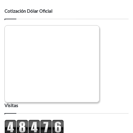
t
a
Cotización Dólar Oficial
r
i
o
Visitas