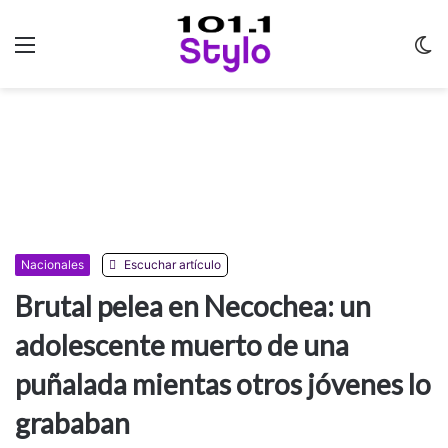
Menu
C
m
Nacionales
Escuchar artículo
Brutal pelea en Necochea: un
adolescente muerto de una
puñalada mientas otros jóvenes lo
grababan