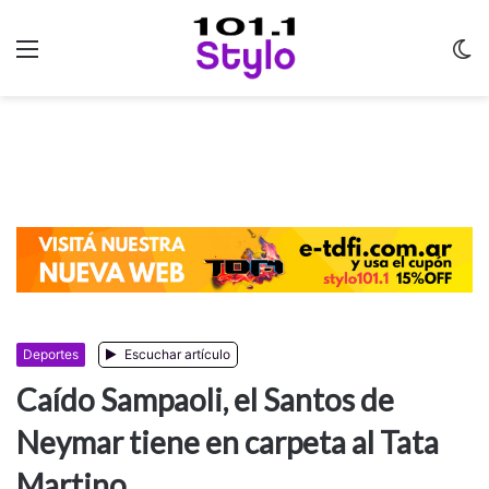
Menu
C
m
Deportes
Escuchar artículo
Caído Sampaoli, el Santos de
Neymar tiene en carpeta al Tata
Martino