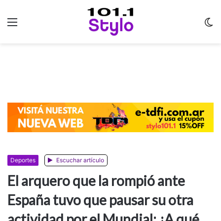
Menu
C
m
Deportes
Escuchar artículo
El arquero que la rompió ante
España tuvo que pausar su otra
actividad por el Mundial: ¿A qué