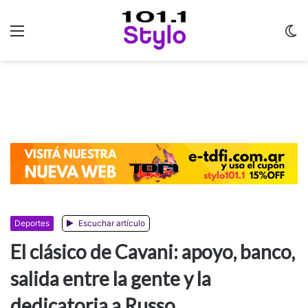
Menu
C
m
Deportes
Escuchar artículo
El clásico de Cavani: apoyo, banco,
salida entre la gente y la
dedicatoria a Russo