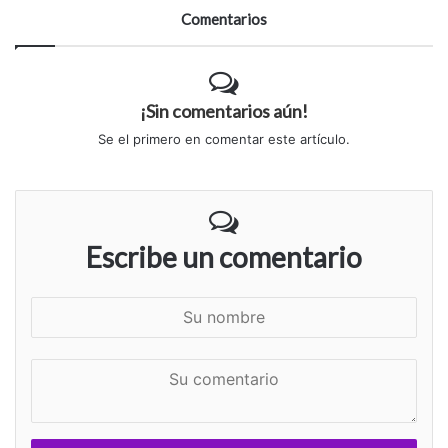
Comentarios
¡Sin comentarios aún!
Se el primero en comentar este artículo.
Escribe un comentario
S
u
n
S
o
u
m
c
b
o
r