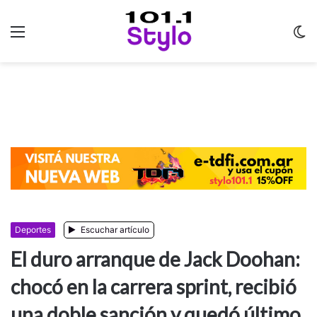
Menu
C
m
Deportes
Escuchar artículo
El duro arranque de Jack Doohan:
chocó en la carrera sprint, recibió
una doble sanción y quedó último