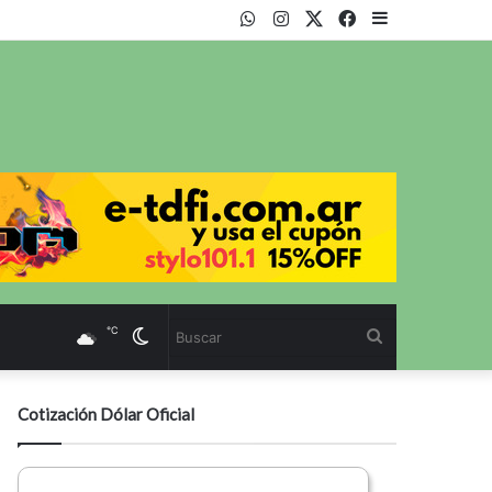
WhatsApp
Instagram
Twitter
Facebook
Sidebar
℃
Cambiar
Buscar
modo
Cotización Dólar Oficial