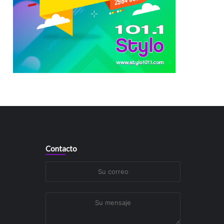
Contacto
Su
correo
Su
mensaje