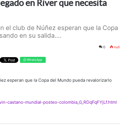
legado en River que necesita
en el club de Núñez esperan que la Copa
ando en su salida....
0
null
WhatsApp
úñez esperan que la Copa del Mundo pueda revalorizarlo
-kevin-castano-mundial-posteo-colombia_0_RDqFqFYjLf.html