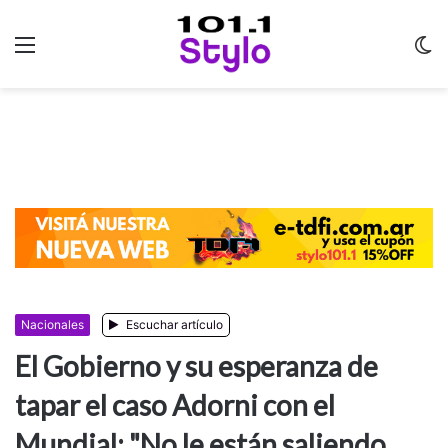
Menu
C
m
Nacionales
Escuchar artículo
El Gobierno y su esperanza de
tapar el caso Adorni con el
Mundial: "No le están saliendo