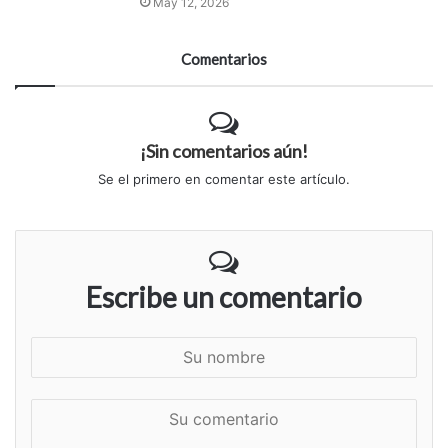
May 12, 2026
Comentarios
¡Sin comentarios aún!
Se el primero en comentar este artículo.
Escribe un comentario
S
u
n
S
o
u
m