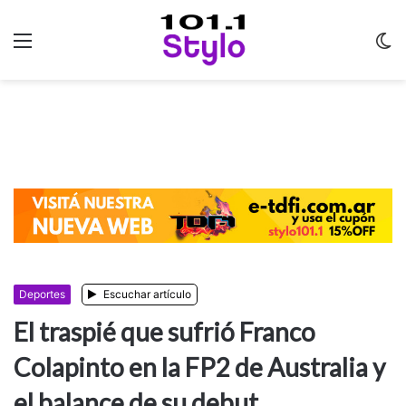
Menu
C
m
Deportes
Escuchar artículo
El traspié que sufrió Franco
Colapinto en la FP2 de Australia y
el balance de su debut