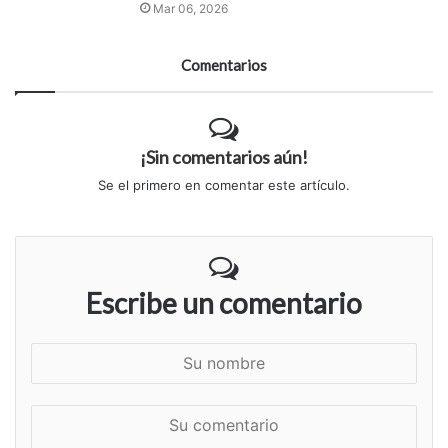
Mar 06, 2026
Comentarios
¡Sin comentarios aún!
Se el primero en comentar este artículo.
Escribe un comentario
S
u
n
S
o
u
m