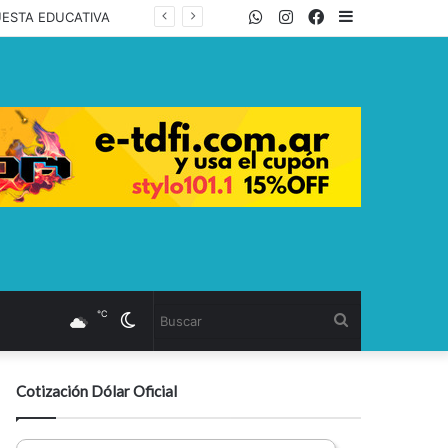
WhatsApp
Twitter
Instagram
Facebook
Sidebar
UESTA EDUCATIVA
℃
Cambiar
Buscar
modo
Cotización Dólar Oficial