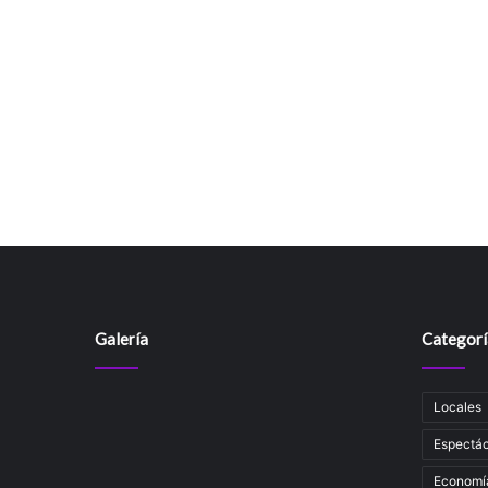
Galería
Categorí
Locales
Espectác
Economí