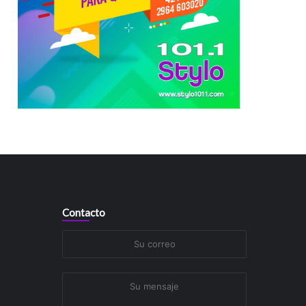
Contacto
Su
correo
Su
mensaje