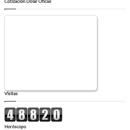
Cotización Dólar Oficial
r
i
o
Visitas
Horóscopo