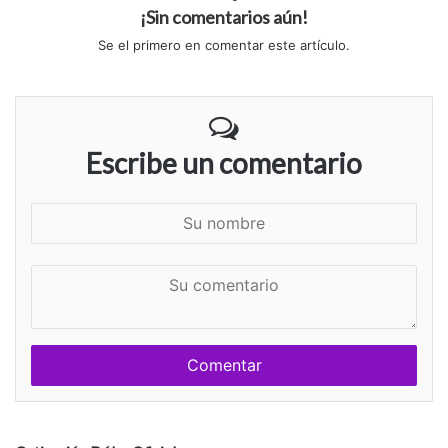
¡Sin comentarios aún!
Se el primero en comentar este artículo.
Escribe un comentario
S
u
n
S
o
u
m
c
b
o
r
m
e
e
n
t
a