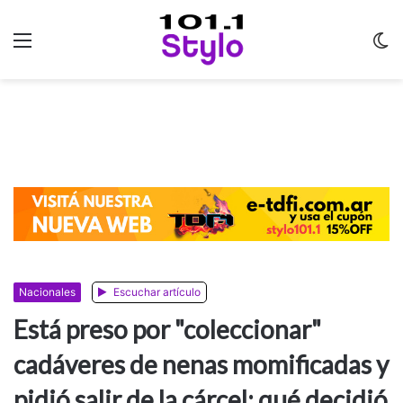
Menu
C
m
Nacionales
Escuchar artículo
Está preso por "coleccionar"
cadáveres de nenas momificadas y
pidió salir de la cárcel: qué decidió