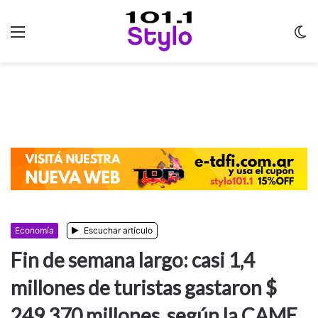
Menu
C
m
Economía
Escuchar artículo
Fin de semana largo: casi 1,4
millones de turistas gastaron $
249.370 millones, según la CAME