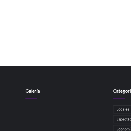
Galería
Categorí
Locales
Espectác
Economí