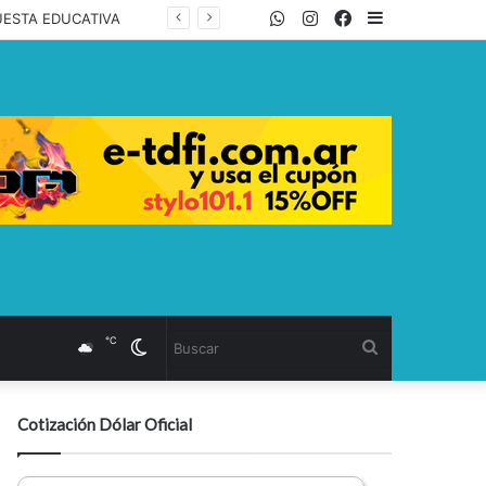
WhatsApp
Twitter
Instagram
Facebook
Sidebar
UESTA EDUCATIVA
℃
Cambiar
Buscar
modo
Cotización Dólar Oficial