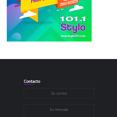
Contacto
Su
correo
Su
mensaje