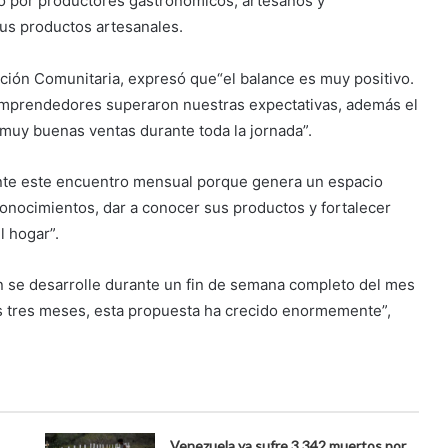
o por productores gastronómicos, artesanos y
us productos artesanales.
ración Comunitaria, expresó que“el balance es muy positivo.
s emprendedores superaron nuestras expectativas, además el
uy buenas ventas durante toda la jornada”.
nte este encuentro mensual porque genera un espacio
ocimientos, dar a conocer sus productos y fortalecer
l hogar”.
n se desarrolle durante un fin de semana completo del mes
 tres meses, esta propuesta ha crecido enormemente”,
Venezuela ya sufre 3.342 muertos por