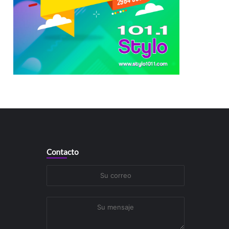
Contacto
Su
correo
Su
mensaje