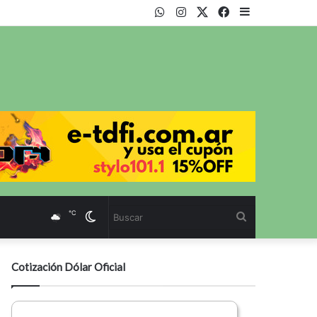
WhatsApp
Instagram
Twitter
Facebook
Sidebar
℃
Cambiar
Buscar
modo
Cotización Dólar Oficial