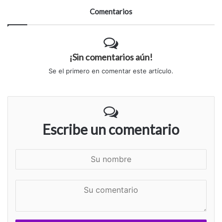
Comentarios
¡Sin comentarios aún!
Se el primero en comentar este artículo.
Escribe un comentario
S
u
n
S
o
u
m
c
b
o
r