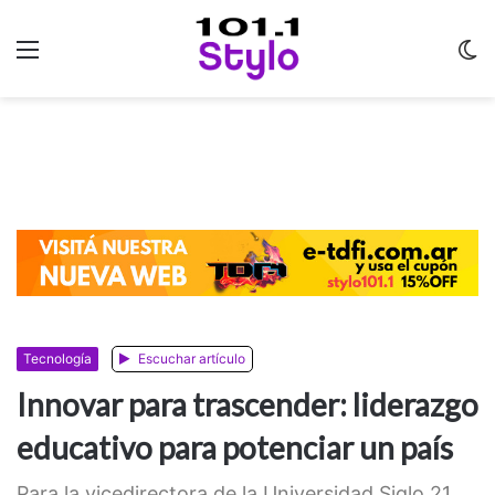
Menu
C
m
Tecnología
Escuchar artículo
Innovar para trascender: liderazgo
educativo para potenciar un país
Para la vicedirectora de la Universidad Siglo 21