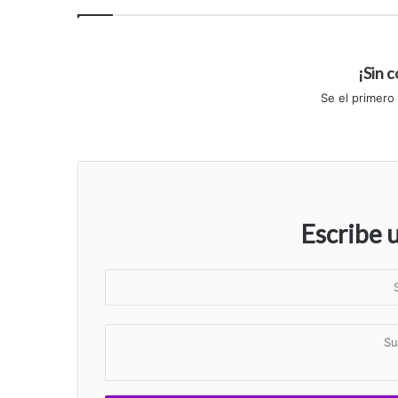
¡Sin 
Se el primero
Escribe 
S
u
n
S
o
u
m
c
b
o
r