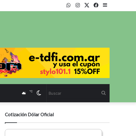
WhatsApp
Instagram
Twitter
Facebook
Sidebar
℃
Cambiar
Buscar
modo
Cotización Dólar Oficial