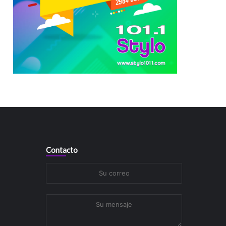
Contacto
Su
correo
Su
mensaje