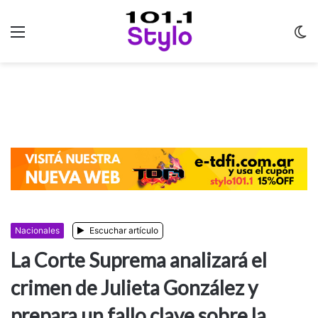
Menu
C
m
Nacionales
Escuchar artículo
La Corte Suprema analizará el
crimen de Julieta González y
prepara un fallo clave sobre la