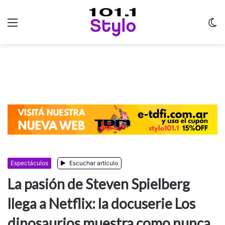
Menu
C
m
Espectáculos
Escuchar artículo
La pasión de Steven Spielberg
llega a Netflix: la docuserie Los
dinosaurios muestra como nunca