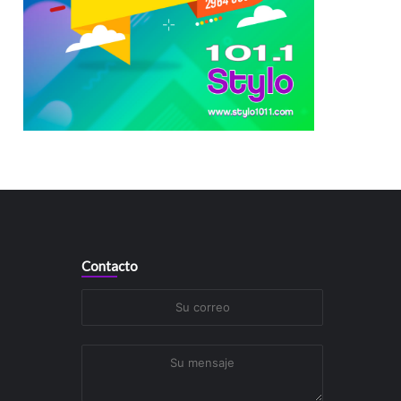
Contacto
Su
correo
Su
mensaje