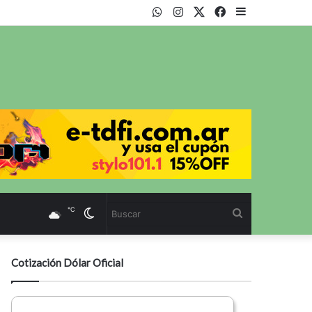
WhatsApp
Instagram
Twitter
Facebook
Sidebar
℃
Cambiar
Buscar
modo
Cotización Dólar Oficial