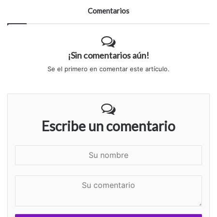
Comentarios
¡Sin comentarios aún!
Se el primero en comentar este artículo.
Escribe un comentario
S
u
n
S
o
u
m
c
b
o
r