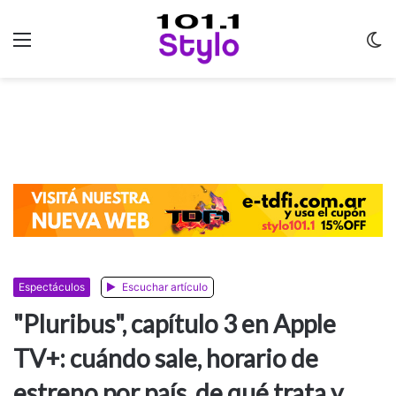
Menu
C
m
Espectáculos
Escuchar artículo
"Pluribus", capítulo 3 en Apple
TV+: cuándo sale, horario de
estreno por país, de qué trata y