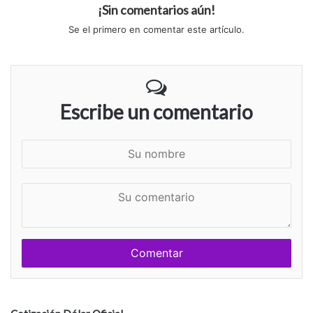
¡Sin comentarios aún!
Se el primero en comentar este artículo.
Escribe un comentario
S
u
n
S
o
u
m
c
b
o
r
m
e
e
n
t
a