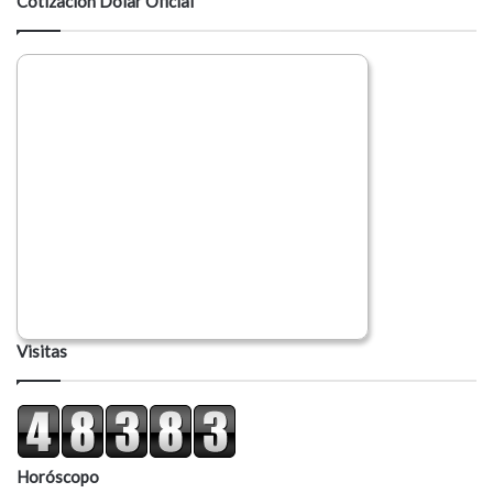
Cotización Dólar Oficial
r
i
o
Visitas
Horóscopo