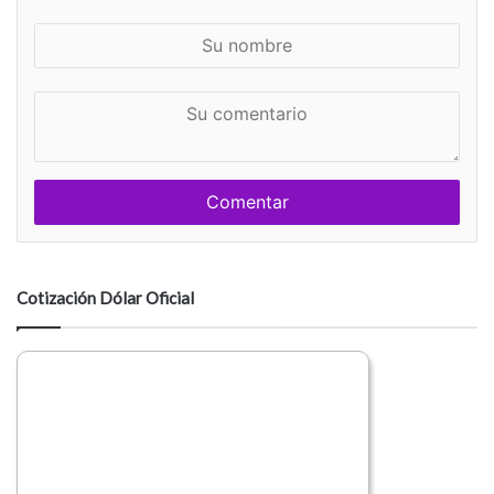
S
u
n
S
o
u
m
c
b
o
r
m
e
e
n
t
a
Cotización Dólar Oficial
r
i
o