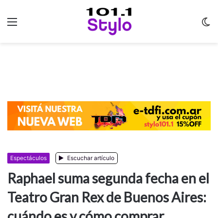
Menu
C
m
Espectáculos
Escuchar artículo
Raphael suma segunda fecha en el
Teatro Gran Rex de Buenos Aires:
cuándo es y cómo comprar