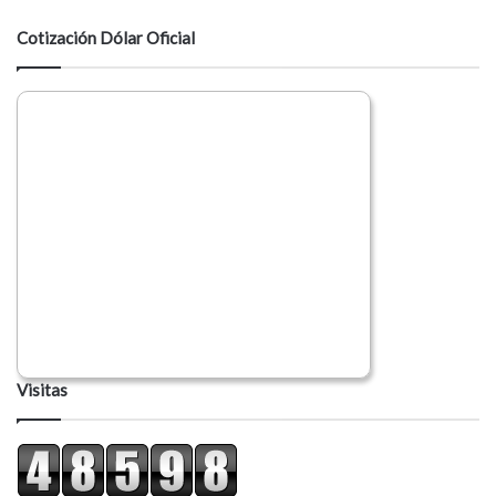
t
a
Cotización Dólar Oficial
r
i
o
Visitas