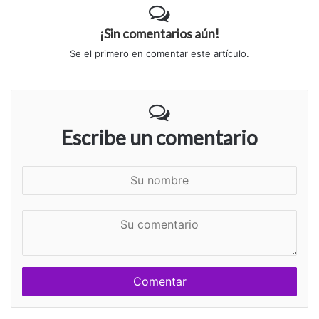
¡Sin comentarios aún!
Se el primero en comentar este artículo.
Escribe un comentario
S
u
n
S
o
u
m
c
b
o
r
m
e
e
n