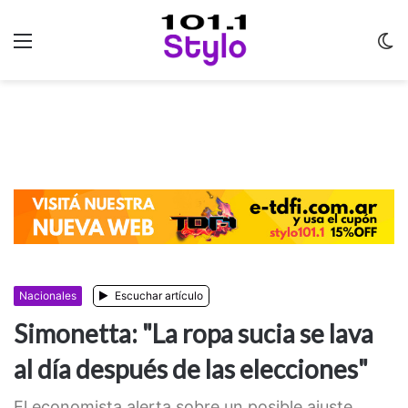
Menu
C
m
Nacionales
Escuchar artículo
Simonetta: "La ropa sucia se lava
al día después de las elecciones"
El economista alerta sobre un posible ajuste