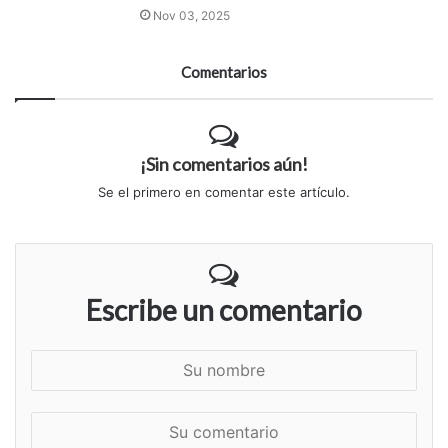
Nov 03, 2025
Comentarios
¡Sin comentarios aún!
Se el primero en comentar este artículo.
Escribe un comentario
S
u
n
S
o
u
m