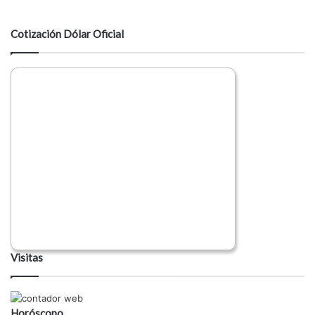
t
a
Cotización Dólar Oficial
r
i
o
Visitas
Horóscopo