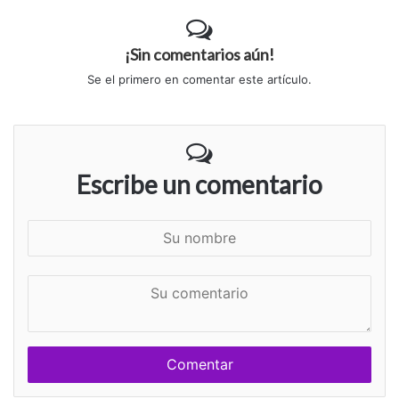
¡Sin comentarios aún!
Se el primero en comentar este artículo.
Escribe un comentario
S
u
n
S
o
u
m
c
b
o
r
m
e
e
n