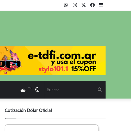
WhatsApp
Instagram
Twitter
Facebook
Sidebar
℃
Cambiar
Buscar
modo
Cotización Dólar Oficial