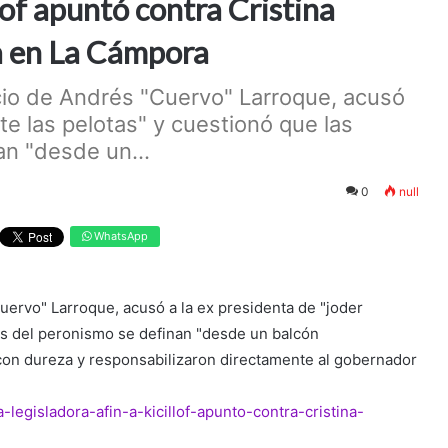
lof apuntó contra Cristina
ca en La Cámpora
acio de Andrés "Cuervo" Larroque, acusó
te las pelotas" y cuestionó que las
an "desde un...
0
null
WhatsApp
uervo" Larroque, acusó a la ex presidenta de "joder
nes del peronismo se definan "desde un balcón
con dureza y responsabilizaron directamente al gobernador
a-legisladora-afin-a-kicillof-apunto-contra-cristina-