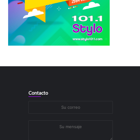
Contacto
Su
correo
Su
mensaje