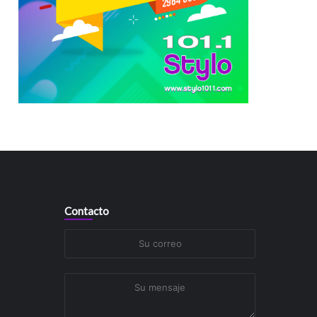
Contacto
Su
correo
Su
mensaje