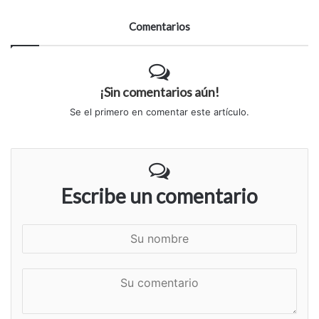
Comentarios
¡Sin comentarios aún!
Se el primero en comentar este artículo.
Escribe un comentario
S
u
n
S
o
u
m
c
b