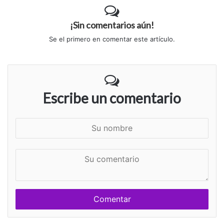
¡Sin comentarios aún!
Se el primero en comentar este artículo.
Escribe un comentario
S
u
n
S
o
u
m
c
b
o
r
m
e
e
n