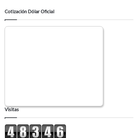
t
a
Cotización Dólar Oficial
r
i
o
Visitas