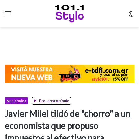
Menu
C
m
Nacionales
Escuchar artículo
Javier Milei tildó de "chorro" a un
economista que propuso
impuestos al efectivo para