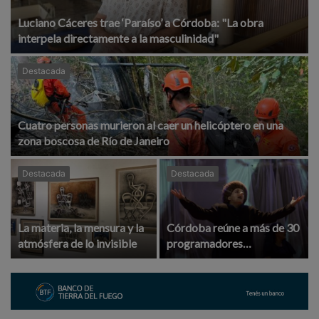
Luciano Cáceres trae ‘Paraíso’ a Córdoba: "La obra
interpela directamente a la masculinidad"
Destacada
Cuatro personas murieron al caer un helicóptero en una
zona boscosa de Río de Janeiro
Destacada
Destacada
La materia, la mensura y la
Córdoba reúne a más de 30
atmósfera de lo invisible
programadores
internacionales para
impulsar el teatro y la
música argentina