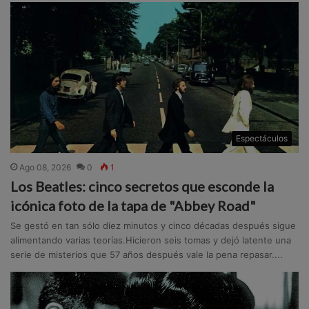
Espectáculos
Ago 08, 2026
0
1
Los Beatles: cinco secretos que esconde la
icónica foto de la tapa de "Abbey Road"
Se gestó en tan sólo diez minutos y cinco décadas después sigue
alimentando varias teorías.Hicieron seis tomas y dejó latente una
serie de misterios que 57 años después vale la pena repasar....