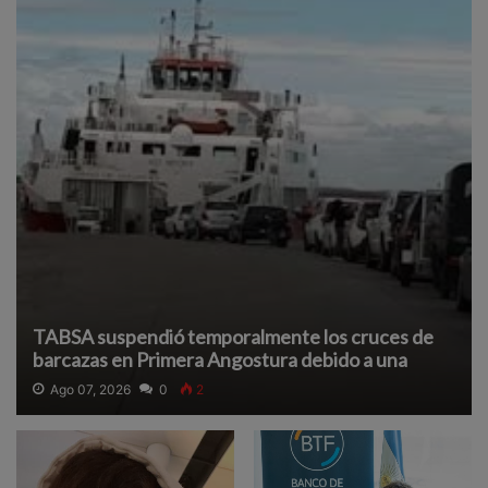
TABSA suspendió temporalmente los cruces de
barcazas en Primera Angostura debido a una
densa neblina que reduce la visibilidad y afecta la
Ago 07, 2026
0
2
navegación segura.