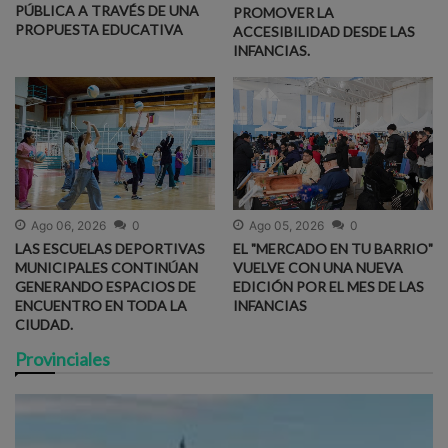
PÚBLICA A TRAVÉS DE UNA
PROMOVER LA
PROPUESTA EDUCATIVA
ACCESIBILIDAD DESDE LAS
INFANCIAS.
Ago 06, 2026
0
Ago 05, 2026
0
LAS ESCUELAS DEPORTIVAS
EL "MERCADO EN TU BARRIO"
MUNICIPALES CONTINÚAN
VUELVE CON UNA NUEVA
GENERANDO ESPACIOS DE
EDICIÓN POR EL MES DE LAS
ENCUENTRO EN TODA LA
INFANCIAS
CIUDAD.
Provinciales