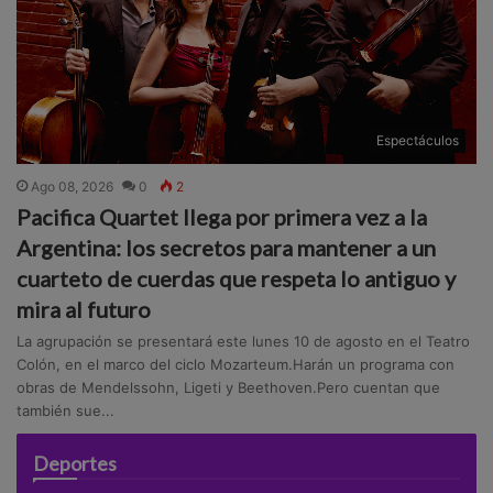
Espectáculos
Ago 08, 2026
0
2
Pacifica Quartet llega por primera vez a la
Argentina: los secretos para mantener a un
cuarteto de cuerdas que respeta lo antiguo y
mira al futuro
La agrupación se presentará este lunes 10 de agosto en el Teatro
Colón, en el marco del ciclo Mozarteum.Harán un programa con
obras de Mendelssohn, Ligeti y Beethoven.Pero cuentan que
también sue...
Deportes