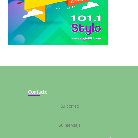
Contacto
Su
correo
Su
mensaje