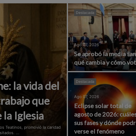
Destacada
Ago 07, 2026
Se aprobó la media san
qué cambia y cómo vot
: la vida del
Destacada
trabajo que
Ago 07, 2026
Eclipse solar total de
 la Iglesia
agosto de 2026: cuále
sus fases y dónde podr
los Teatinos, promovió la caridad
verse el fenómeno
itados. ...