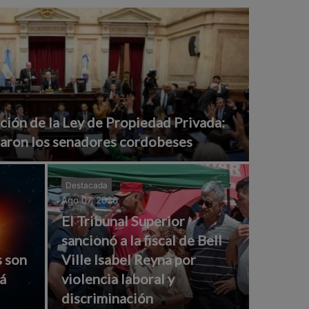
ción de la Ley de Propiedad Privada:
aron los senadores cordobeses
Destacada
Ago 07, 2026
El Tribunal Superior
sancionó a la fiscal de Bell
s son
Ville Isabel Reyna por
á
violencia laboral y
discriminación