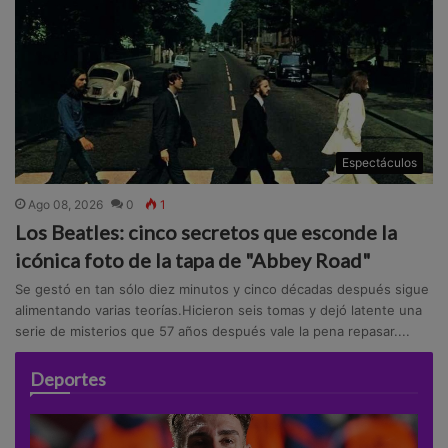
Espectáculos
Ago 08, 2026
0
1
Los Beatles: cinco secretos que esconde la
icónica foto de la tapa de "Abbey Road"
Se gestó en tan sólo diez minutos y cinco décadas después sigue
alimentando varias teorías.Hicieron seis tomas y dejó latente una
serie de misterios que 57 años después vale la pena repasar....
Deportes