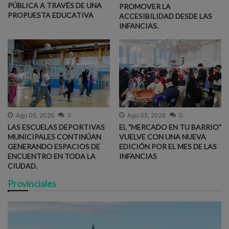
PÚBLICA A TRAVÉS DE UNA
PROMOVER LA
PROPUESTA EDUCATIVA
ACCESIBILIDAD DESDE LAS
INFANCIAS.
Ago 06, 2026
0
Ago 05, 2026
0
LAS ESCUELAS DEPORTIVAS
EL "MERCADO EN TU BARRIO"
MUNICIPALES CONTINÚAN
VUELVE CON UNA NUEVA
GENERANDO ESPACIOS DE
EDICIÓN POR EL MES DE LAS
ENCUENTRO EN TODA LA
INFANCIAS
CIUDAD.
Provinciales