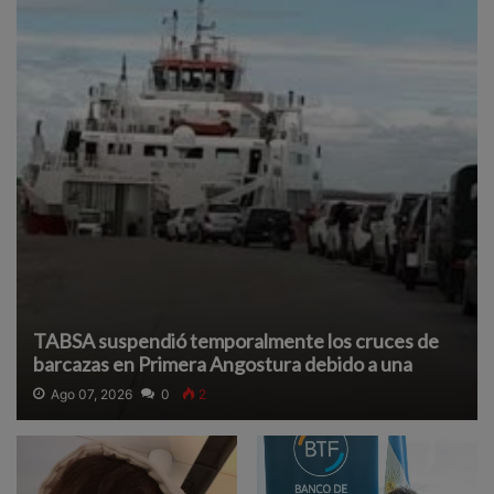
TABSA suspendió temporalmente los cruces de
barcazas en Primera Angostura debido a una
densa neblina que reduce la visibilidad y afecta la
Ago 07, 2026
0
2
navegación segura.