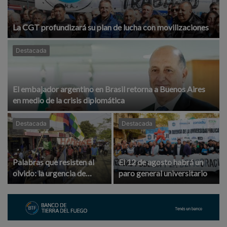
La CGT profundizará su plan de lucha con movilizaciones
Destacada
El embajador argentino en Brasil retorna a Buenos Aires
en medio de la crisis diplomática
Destacada
Destacada
Palabras que resisten al
El 12 de agosto habrá un
olvido: la urgencia de
paro general universitario
preservar las lenguas
originarias y la memoria
viva de las comunidades