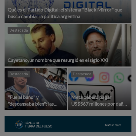
Qué es el Partido Digital: el sistema "Black Mirror" que
busca cambiar la política argentina
Destacada
Cayetano, un nombre que resurgió en el siglo XXI
Destacada
Destacada
"Fue al baño" y
Meta deberá pagar
"descansaba bien": las
US$567 millones por daños
revelaciones del enfermero
a niños y limitar el uso de
de Maradona sobre su
Instagram y Facebook
último día de vida