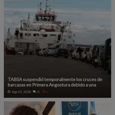
TABSA suspendió temporalmente los cruces de
barcazas en Primera Angostura debido a una
densa neblina que reduce la visibilidad y afecta la
Ago 07, 2026
0
0
navegación segura.