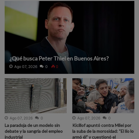
¿Qué busca Peter Thiel en Buenos Aires?
Ago 07, 2026
0
0
Ago 07, 2026
0
Ago 07, 2026
0
La paradoja de un modelo sin
Kicillof apuntó contra Milei por
debate y la sangría del empleo
la suba de la morosidad: “El lío lo
industrial
armó él” y cuestionó el