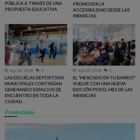
PÚBLICA A TRAVÉS DE UNA
PROMOVER LA
PROPUESTA EDUCATIVA
ACCESIBILIDAD DESDE LAS
INFANCIAS.
Ago 06, 2026
0
Ago 05, 2026
0
LAS ESCUELAS DEPORTIVAS
EL "MERCADO EN TU BARRIO"
MUNICIPALES CONTINÚAN
VUELVE CON UNA NUEVA
GENERANDO ESPACIOS DE
EDICIÓN POR EL MES DE LAS
ENCUENTRO EN TODA LA
INFANCIAS
CIUDAD.
Provinciales